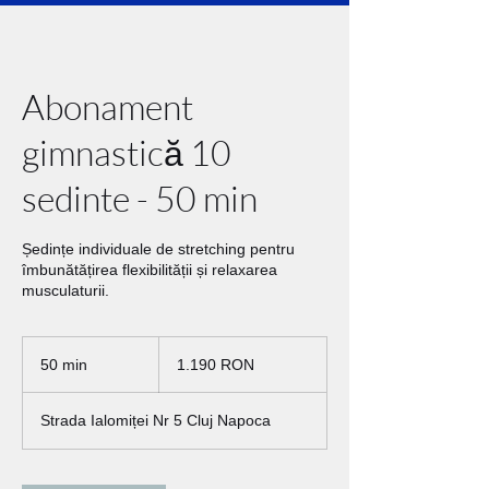
Abonament
gimnastică 10
sedinte - 50 min
Ședințe individuale de stretching pentru
îmbunătățirea flexibilității și relaxarea
musculaturii.
1.190
de
50 min
5
1.190 RON
lei
românești
0
m
Strada Ialomiței Nr 5 Cluj Napoca
i
n