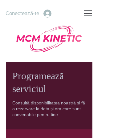
Conectează-te
Programează
serviciul
Consultă disponibilitatea noastră și fă
o rezervare la data și ora care sunt
convenabile pentru tine